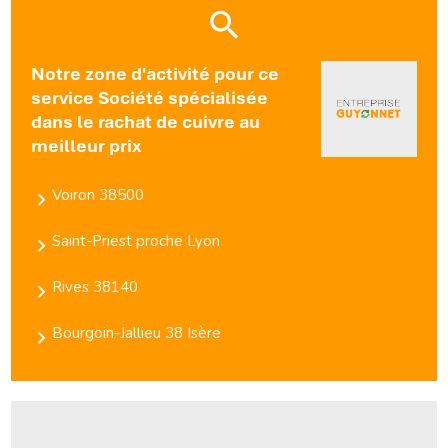
Notre zone d'activité pour ce
service Société spécialisée
dans le rachat de cuivre au
meilleur prix
Voiron 38500
Saint-Priest proche Lyon
Rives 38140
Bourgoin-Jallieu 38 Isère