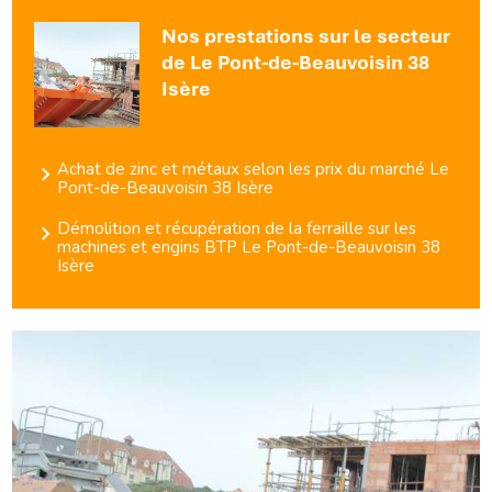
Nos prestations sur le secteur
de Le Pont-de-Beauvoisin 38
Isère
Achat de zinc et métaux selon les prix du marché Le
Pont-de-Beauvoisin 38 Isère
Démolition et récupération de la ferraille sur les
machines et engins BTP Le Pont-de-Beauvoisin 38
Isère