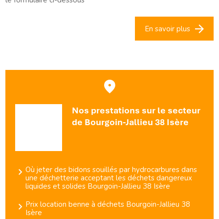
le formulaire ci-dessous
En savoir plus
Nos prestations sur le secteur
de Bourgoin-Jallieu 38 Isère
Où jeter des bidons souillés par hydrocarbures dans
une déchetterie acceptant les déchets dangereux
liquides et solides Bourgoin-Jallieu 38 Isère
Prix location benne à déchets Bourgoin-Jallieu 38
Isère