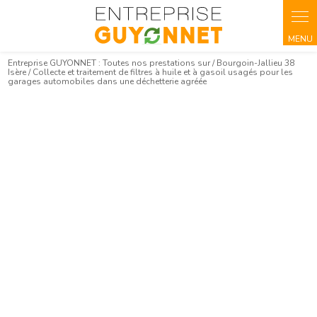
Entreprise GUYONNET : Toutes nos prestations sur / Bourgoin-Jallieu 38
Isère / Collecte et traitement de filtres à huile et à gasoil usagés pour les
garages automobiles dans une déchetterie agréée
Collecte et traitement de filtres à huile et
à gasoil usagés pour les garages
automobiles dans une déchetterie agréée
Bourgoin-Jallieu 38 Isère
04 26 85 06 38
Contactez-nous
Les champs indiqués par un astérisque (*) sont obligatoires