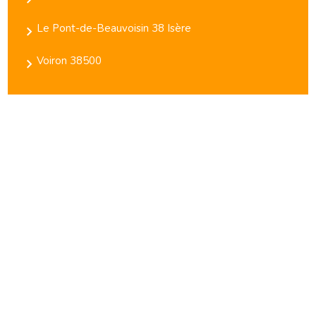
Le Pont-de-Beauvoisin 38 Isère
Voiron 38500